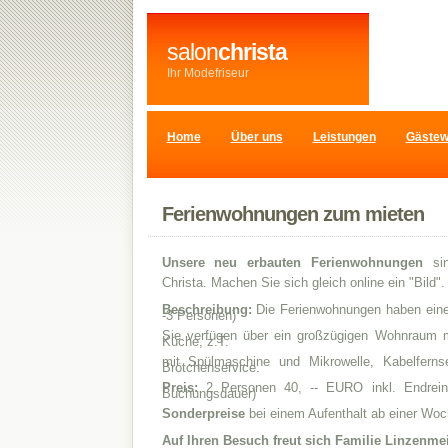
salon
christa
Ihr Modefriseur
Home
Über uns
Leistungen
Gästew
Ferienwohnungen zum mieten
Unsere neu erbauten Ferienwohnungen
sin
Christa. Machen Sie sich gleich online ein "Bild"
Beschreibung:
Die Ferienwohnungen haben eine 
-3 Personen)
Sie verfügen über ein großzügigen Wohnraum mi
Küche, z.T.
mit Spülmaschine und Mikrowelle, Kabelfern
Brötchenservice.
Preis:
2 Personen 40, -- EURO inkl. Endrein
Buchungsdauer)
Sonderpreise
bei einem Aufenthalt ab einer Wo
Auf Ihren Besuch freut sich Familie Linzenme