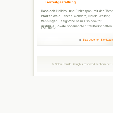
Freizeitgestaltung
Hassloch
Holiday- und Freizeitpark mit der "Bes
Pfälzer Wald
Fitness Wandern, Nordic Walking
Venningen
Essigprobe beim Essigdoktor
rustikale Lokale
sogenannte Straußwirschaften 
Weindörfer
Bitte beachten Sie dazu 
© Salon Christa. All rights reserved. technische